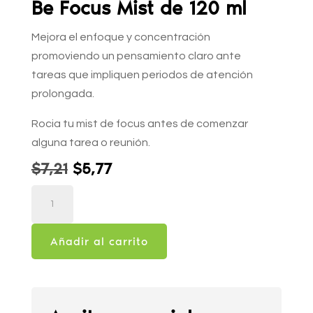
Be Focus Mist de 120 ml
Mejora el enfoque y concentración
promoviendo un pensamiento claro ante
tareas que impliquen periodos de atención
prolongada.
Rocia tu mist de focus antes de comenzar
alguna tarea o reunión.
El
El
$
7,21
$
5,77
precio
precio
Be
original
actual
Focus
era:
es:
Mist
$7,21.
$5,77.
Añadir al carrito
de
120
ml
cantidad