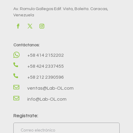
Av. Romulo Gallegos Edif. Vista, Boleita. Caracas,
Venezuela
Contáctanos:

+58 414 2152202

+58 424 2337455

+58 212 2390596

ventas@Lab-OL.com

info@Lab-OL.com
Registrate: