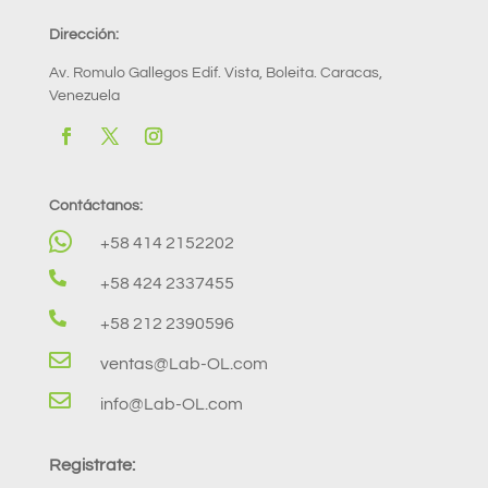
Dirección:
Av. Romulo Gallegos Edif. Vista, Boleita. Caracas,
Venezuela
Contáctanos:

+58 414 2152202

+58 424 2337455

+58 212 2390596

ventas@Lab-OL.com

info@Lab-OL.com
Registrate: