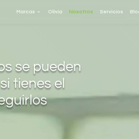
Marcas
Olivia
Nosotros
Servicios
Blo
os se pueden
si tienes el
eguirlos